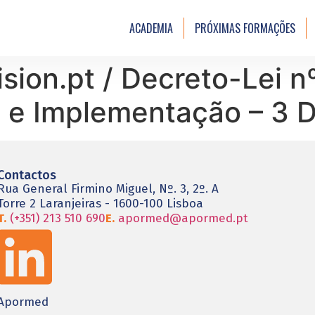
ACADEMIA
PRÓXIMAS FORMAÇÕES
sion.pt / Decreto-Lei n
os e Implementação – 3
Contactos
Rua General Firmino Miguel, Nº. 3, 2º. A
Torre 2 Laranjeiras - 1600-100 Lisboa
T.
(+351) 213 510 690
E.
apormed@apormed.pt
Apormed