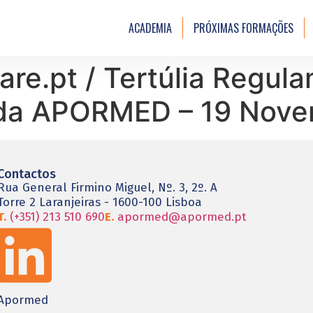
ACADEMIA
PRÓXIMAS FORMAÇÕES
re.pt / Tertúlia Regul
 da APORMED – 19 Nove
Contactos
Rua General Firmino Miguel, Nº. 3, 2º. A
Torre 2 Laranjeiras - 1600-100 Lisboa
T.
(+351) 213 510 690
E.
apormed@apormed.pt
Apormed