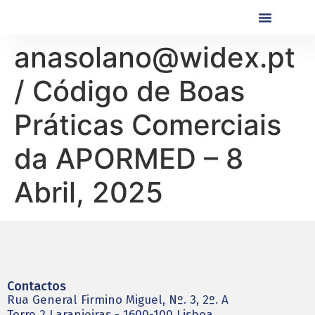
Próximas Formaç
Formações Realiza
anasolano@widex.pt
/ Código de Boas
Práticas Comerciais
da APORMED – 8
Abril, 2025
Contactos
Rua General Firmino Miguel, Nº. 3, 2º. A
Torre 2 Laranjeiras - 1600-100 Lisboa