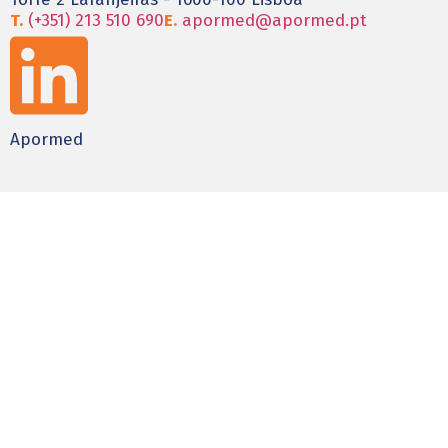
T.
(+351) 213 510 690
E.
apormed@apormed.pt
Apormed