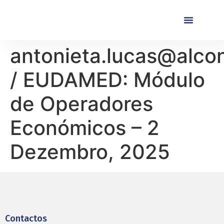
Próximas Formaç
Formações Realiza
antonieta.lucas@alco
/ EUDAMED: Módulo
de Operadores
Económicos – 2
Dezembro, 2025
Contactos