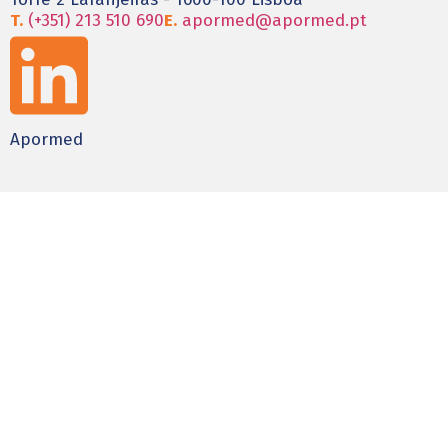
T.
(+351) 213 510 690
E.
apormed@apormed.pt
Apormed