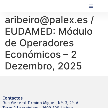
Próximas Formaç
Formações Realiza
aribeiro@palex.es /
EUDAMED: Módulo
de Operadores
Económicos – 2
Dezembro, 2025
Contactos
Rua General Firmino Miguel, Nº. 3, 2º. A
Torre 2 Laranjeiras - 1600-100 Lisboa