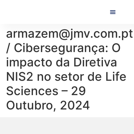
Próximas Formaç
Formações Realiza
armazem@jmv.com.pt
/ Cibersegurança: O
impacto da Diretiva
NIS2 no setor de Life
Sciences – 29
Outubro, 2024