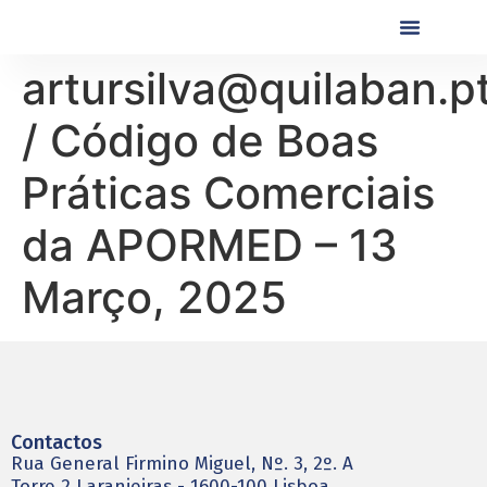
Próximas Formaç
Formações Realiza
artursilva@quilaban.p
/ Código de Boas
Práticas Comerciais
da APORMED – 13
Março, 2025
Contactos
Rua General Firmino Miguel, Nº. 3, 2º. A
Torre 2 Laranjeiras - 1600-100 Lisboa