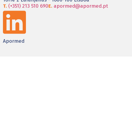
T.
(+351) 213 510 690
E.
apormed@apormed.pt
Apormed