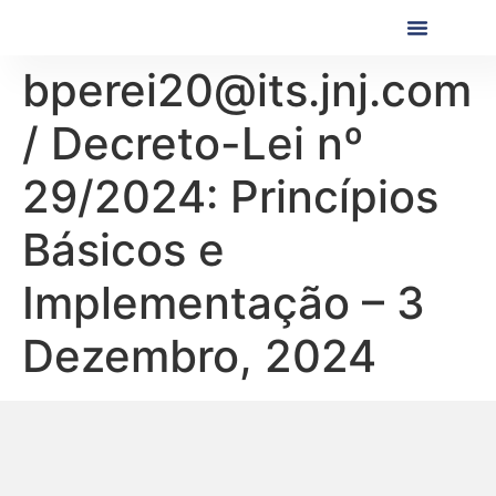
Próximas Formaç
Formações Realiza
bperei20@its.jnj.com
/ Decreto-Lei nº
29/2024: Princípios
Básicos e
Implementação – 3
Dezembro, 2024