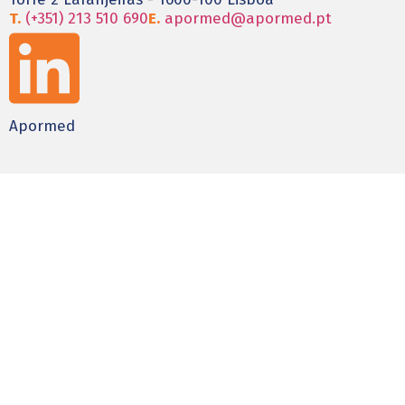
T.
(+351) 213 510 690
E.
apormed@apormed.pt
Apormed