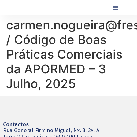
Próximas Formaç
Formações Realiza
carmen.nogueira@fre
/ Código de Boas
Práticas Comerciais
da APORMED – 3
Julho, 2025
Contactos
Rua General Firmino Miguel, Nº. 3, 2º. A
Torre 2 Laranjeiras - 1600-100 Lisboa