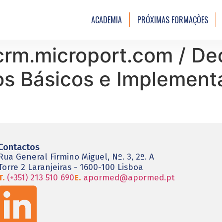
ACADEMIA
PRÓXIMAS FORMAÇÕES
rm.microport.com / Dec
os Básicos e Implement
Contactos
Rua General Firmino Miguel, Nº. 3, 2º. A
Torre 2 Laranjeiras - 1600-100 Lisboa
T.
(+351) 213 510 690
E.
apormed@apormed.pt