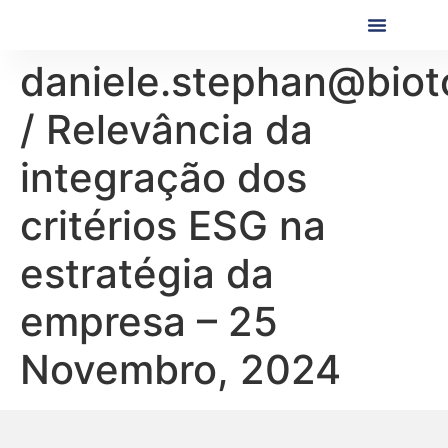
Próximas Formaç
Formações Realiza
daniele.stephan@biot
/ Relevância da
integração dos
critérios ESG na
estratégia da
empresa – 25
Novembro, 2024