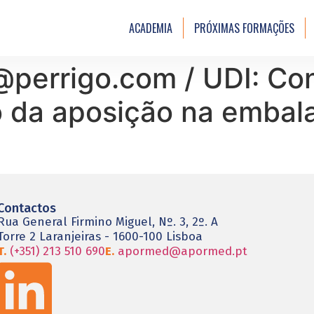
ACADEMIA
PRÓXIMAS FORMAÇÕES
perrigo.com / UDI: Con
o da aposição na embal
Contactos
Rua General Firmino Miguel, Nº. 3, 2º. A
Torre 2 Laranjeiras - 1600-100 Lisboa
T.
(+351) 213 510 690
E.
apormed@apormed.pt