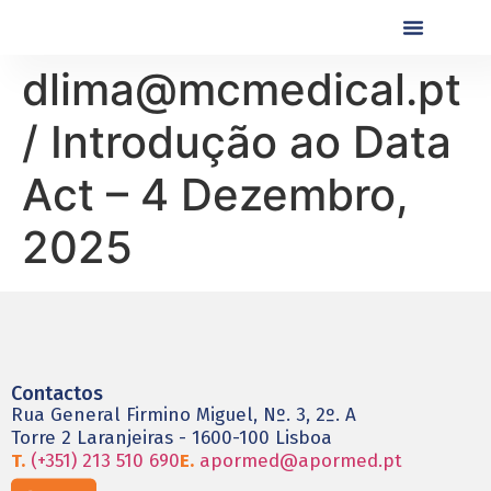
Próximas Formaç
Formações Realiza
dlima@mcmedical.pt
/ Introdução ao Data
Act – 4 Dezembro,
2025
Contactos
Rua General Firmino Miguel, Nº. 3, 2º. A
Torre 2 Laranjeiras - 1600-100 Lisboa
T.
(+351) 213 510 690
E.
apormed@apormed.pt