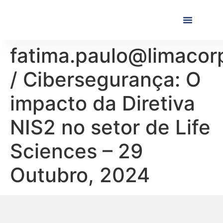
Próximas Formaç
Formações Realiza
fatima.paulo@limacor
/ Cibersegurança: O
impacto da Diretiva
NIS2 no setor de Life
Sciences – 29
Outubro, 2024