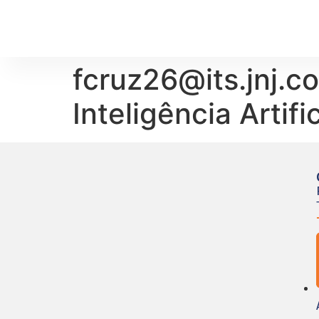
fcruz26@its.jnj.c
Inteligência Artif