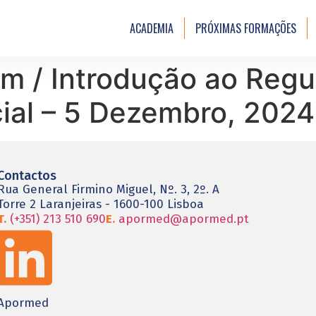
ACADEMIA
PRÓXIMAS FORMAÇÕES
om / Introdução ao Reg
icial – 5 Dezembro, 2024
Contactos
Rua General Firmino Miguel, Nº. 3, 2º. A
Torre 2 Laranjeiras - 1600-100 Lisboa
T.
(+351) 213 510 690
E.
apormed@apormed.pt
Apormed