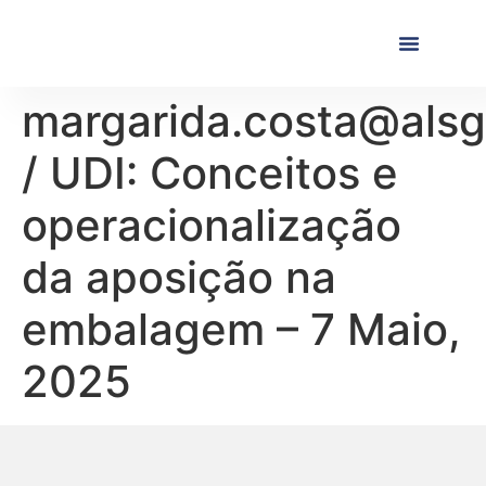
Próximas Formaç
Formações Realiza
margarida.costa@alsg
/ UDI: Conceitos e
operacionalização
da aposição na
embalagem – 7 Maio,
2025