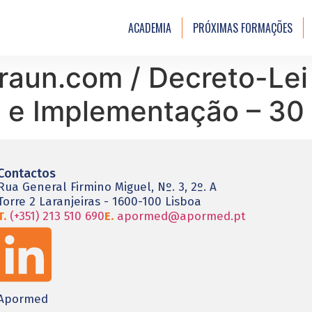
ACADEMIA
PRÓXIMAS FORMAÇÕES
aun.com / Decreto-Lei
s e Implementação – 30
Contactos
Rua General Firmino Miguel, Nº. 3, 2º. A
Torre 2 Laranjeiras - 1600-100 Lisboa
T.
(+351) 213 510 690
E.
apormed@apormed.pt
Apormed