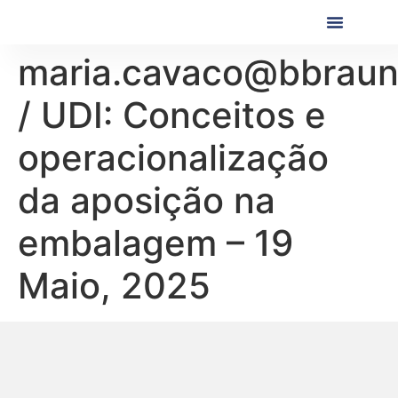
Próximas Formaç
Formações Realiza
maria.cavaco@bbrau
/ UDI: Conceitos e
operacionalização
da aposição na
embalagem – 19
Maio, 2025