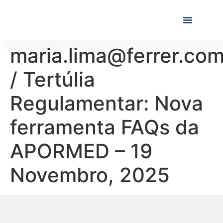
Próximas Formaç
Formações Realiza
maria.lima@ferrer.co
/ Tertúlia
Regulamentar: Nova
ferramenta FAQs da
APORMED – 19
Novembro, 2025