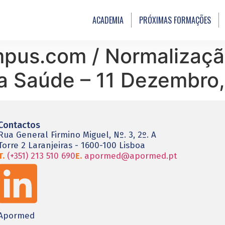
ACADEMIA
PRÓXIMAS FORMAÇÕES
mpus.com / Normalizaçã
 a Saúde – 11 Dezembro
Contactos
Rua General Firmino Miguel, Nº. 3, 2º. A
Torre 2 Laranjeiras - 1600-100 Lisboa
T.
(+351) 213 510 690
E.
apormed@apormed.pt
Apormed