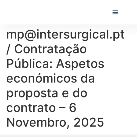
Próximas Formaç
Formações Realiza
mp@intersurgical.pt
/ Contratação
Pública: Aspetos
económicos da
proposta e do
contrato – 6
Novembro, 2025