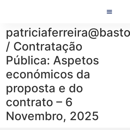
Próximas Formaç
Formações Realiza
patriciaferreira@bast
/ Contratação
Pública: Aspetos
económicos da
proposta e do
contrato – 6
Novembro, 2025