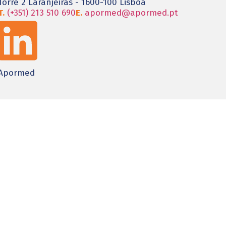
Torre 2 Laranjeiras - 1600-100 Lisboa
T.
(+351) 213 510 690
E.
apormed@apormed.pt
Apormed