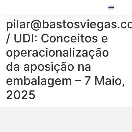
Próximas Formaç
Formações Realiza
pilar@bastosviegas.c
/ UDI: Conceitos e
operacionalização
da aposição na
embalagem – 7 Maio,
2025