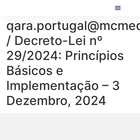
Próximas Formaç
Formações Realiza
qara.portugal@mcmed
/ Decreto-Lei nº
29/2024: Princípios
Básicos e
Implementação – 3
Dezembro, 2024