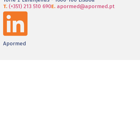
T.
(+351) 213 510 690
E.
apormed@apormed.pt
Apormed