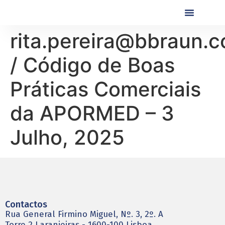
Próximas Formaç
Formações Realiza
rita.pereira@bbraun.
/ Código de Boas
Práticas Comerciais
da APORMED – 3
Julho, 2025
Contactos
Rua General Firmino Miguel, Nº. 3, 2º. A
Torre 2 Laranjeiras - 1600-100 Lisboa