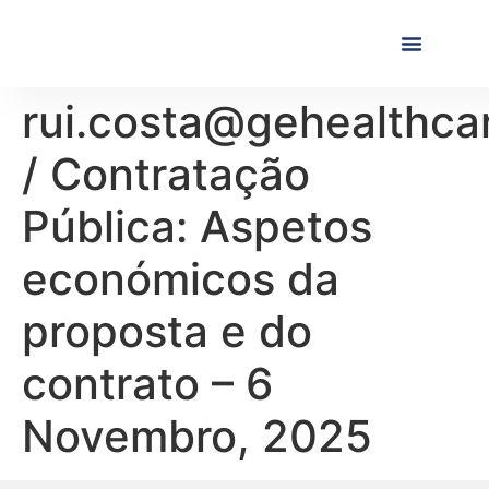
Próximas Formaç
Formações Realiza
rui.costa@gehealthca
/ Contratação
Pública: Aspetos
económicos da
proposta e do
contrato – 6
Novembro, 2025