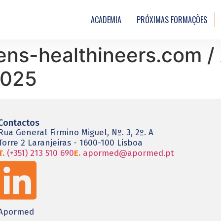
ACADEMIA
PRÓXIMAS FORMAÇÕES
ns-healthineers.com / A
2025
Contactos
Rua General Firmino Miguel, Nº. 3, 2º. A
Torre 2 Laranjeiras - 1600-100 Lisboa
T.
(+351) 213 510 690
E.
apormed@apormed.pt
Apormed