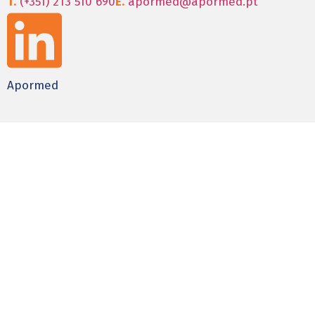
T.
(+351) 213 510 690
E.
apormed@apormed.pt
Apormed