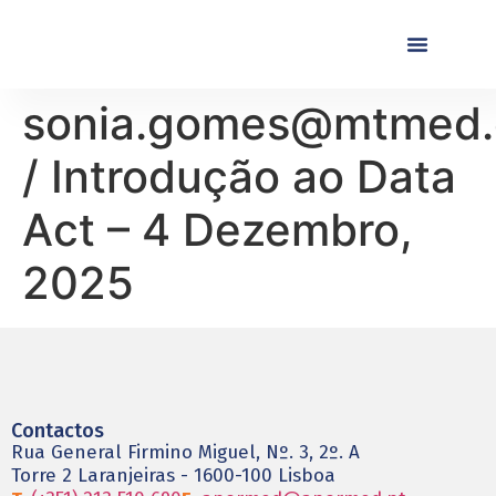
Próximas Formaç
Formações Realiza
sonia.gomes@mtmed
/ Introdução ao Data
Act – 4 Dezembro,
2025
Contactos
Rua General Firmino Miguel, Nº. 3, 2º. A
Torre 2 Laranjeiras - 1600-100 Lisboa