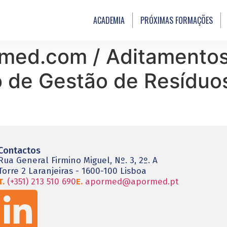
ACADEMIA
PRÓXIMAS FORMAÇÕES
med.com / Aditamentos
o de Gestão de Resídu
Contactos
Rua General Firmino Miguel, Nº. 3, 2º. A
Torre 2 Laranjeiras - 1600-100 Lisboa
T.
(+351) 213 510 690
E.
apormed@apormed.pt