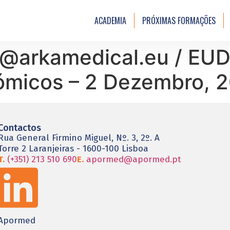
ACADEMIA
PRÓXIMAS FORMAÇÕES
s@arkamedical.eu / EU
ómicos – 2 Dezembro, 
Contactos
Rua General Firmino Miguel, Nº. 3, 2º. A
Torre 2 Laranjeiras - 1600-100 Lisboa
T.
(+351) 213 510 690
E.
apormed@apormed.pt
Apormed